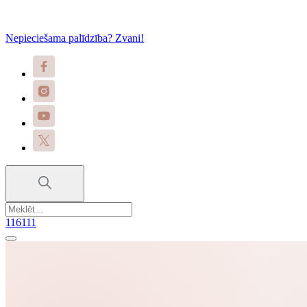
Nepieciešama palīdzība? Zvani!
116111