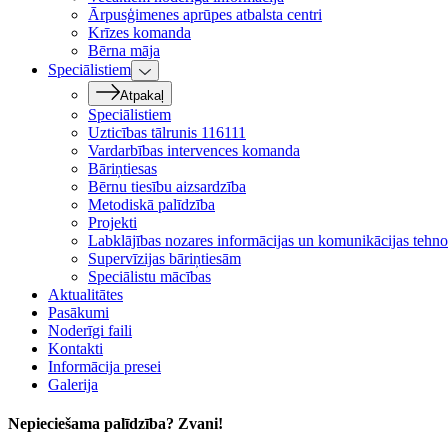
Ārpusģimenes aprūpes atbalsta centri
Krīzes komanda
Bērna māja
Speciālistiem
Atpakaļ
Speciālistiem
Uzticības tālrunis 116111
Vardarbības intervences komanda
Bāriņtiesas
Bērnu tiesību aizsardzība
Metodiskā palīdzība
Projekti
Labklājības nozares informācijas un komunikācijas tehnol
Supervīzijas bāriņtiesām
Speciālistu mācības
Aktualitātes
Pasākumi
Noderīgi faili
Kontakti
Informācija presei
Galerija
Nepieciešama palīdzība? Zvani!