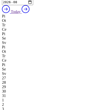
Today
Pi
Ot
Tr
Ce
Pi
Se
Sv
Pi
Ot
Tr
Ce
Pi
Se
Sv
27
28
29
30
31
1
2
3