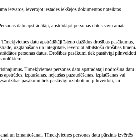
uma ietvaros, ievērojot iestādes iekšējos dokumentos noteiktos
ersonas datu apstrādātāji, apstrādājot personas datus savu amata
bu. Tīmekļvietnes datu apstrādātāji īsteno dažādus drošības pasākumus,
rāde, uzglabāšana un integritāte, ievērojot atbilstošu drošības līmeni.
pstrādātos personas datus. Drošības pasākumi tiek pastāvīgi pilnveidoti
es nolūkiem.
s risinājumus. Tīmekļvietnes personas datu apstrādātāji nodrošina datu
as apstrādes, izpaušanas, nejaušas pazaudēšanas, izplatīšanas vai
sardzības pasākumi tiek pastāvīgi uzlaboti un pilnveidoti, lai
dāšanai un izmantošanai. Tīmekļvietnes personas datu pārzinis izvērtēs