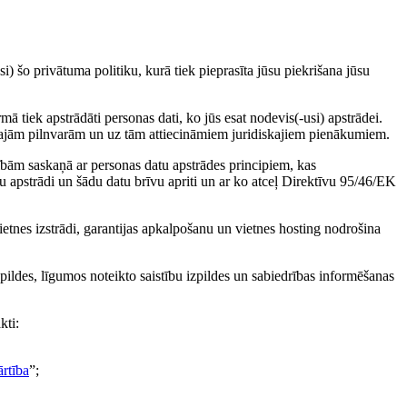
) šo privātuma politiku, kurā tiek pieprasīta jūsu piekrišana jūsu
ā tiek apstrādāti personas dati, ko jūs esat nodevis(-usi) apstrādei.
ciālajām pilnvarām un uz tām attiecināmiem juridiskajiem pienākumiem.
ībām saskaņā ar personas datu apstrādes principiem, kas
u apstrādi un šādu datu brīvu apriti un ar ko atceļ Direktīvu 95/46/EK
etnes izstrādi, garantijas apkalpošanu un vietnes hosting nodrošina
zpildes, līgumos noteikto saistību izpildes un sabiedrības informēšanas
kti:
ārtība
”;