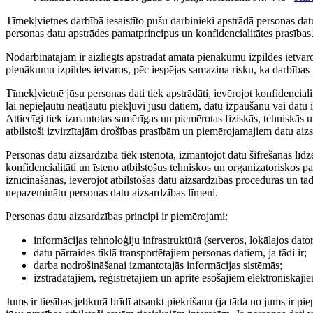
Tīmekļvietnes darbībā iesaistīto pušu darbinieki apstrādā personas da
personas datu apstrādes pamatprincipus un konfidencialitātes prasības
Nodarbinātajam ir aizliegts apstrādāt amata pienākumu izpildes ietvar
pienākumu izpildes ietvaros, pēc iespējas samazina risku, ka darbības
Tīmekļvietnē jūsu personas dati tiek apstrādāti, ievērojot konfidencia
lai nepieļautu neatļautu piekļuvi jūsu datiem, datu izpaušanu vai datu 
Attiecīgi tiek izmantotas samērīgas un piemērotas fiziskās, tehniskās 
atbilstoši izvirzītajām drošības prasībām un piemērojamajiem datu aiz
Personas datu aizsardzība tiek īstenota, izmantojot datu šifrēšanas lī
konfidencialitāti un īsteno atbilstošus tehniskos un organizatoriskos 
iznīcināšanas, ievērojot atbilstošas datu aizsardzības procedūras un t
nepazeminātu personas datu aizsardzības līmeni.
Personas datu aizsardzības principi ir piemērojami:
informācijas tehnoloģiju infrastruktūrā (serveros, lokālajos da
datu pārraides tīklā transportētajiem personas datiem, ja tādi ir;
darba nodrošināšanai izmantotajās informācijas sistēmās;
izstrādātajiem, reģistrētajiem un apritē esošajiem elektroniskaj
Jums ir tiesības jebkurā brīdī atsaukt piekrišanu (ja tāda no jums ir p