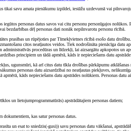
tus tikai savu amata pienākumu izpildei, iestāžu uzdevumā vai pilnvaroj
.
os iegūtos personas datus savos vai citu personu personīgajos nolūkos. P
 vai bezdarbības dēļ personas dati nonāk nepilnvarotu personu rīcībā.
litātes prasības un rūpējoties par Tīmekļvietnes rīcībā esošo datu drošī
izmantošanu citos neatļautos veidos. Tiek nodrošināta pienācīga datu apst
un administratīvās procedūras un līdzekļi, lai aizsargātu apkopotos un a
sardzības principiem un tādā apmērā, kāds ir nepieciešams datu apstrād
dzekļus, ugunsmūri, kā arī citus datu tīkla drošības pārkāpumu atklāšana
pasākumus personas datu aizsardzībai no neatļautas piekļuves, nelikumīg
ādā apmērā, kāds nepieciešams datu apstrādes nolūkiem. Personas datu aiz
tortīklos un lietojumprogrammatūrās) apstrādātajiem personas datiem;
iem dokumentiem, kas satur personas datus.
ieprasīta un esat to sniedzis(-gusi)) savu personas datu vākšanai, apstrā