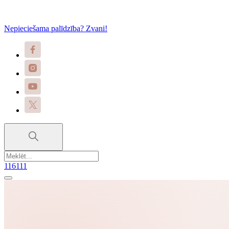
Nepieciešama palīdzība? Zvani!
116111