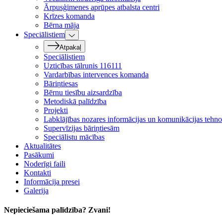
Ārpusģimenes aprūpes atbalsta centri
Krīzes komanda
Bērna māja
Speciālistiem
Atpakaļ
Speciālistiem
Uzticības tālrunis 116111
Vardarbības intervences komanda
Bāriņtiesas
Bērnu tiesību aizsardzība
Metodiskā palīdzība
Projekti
Labklājības nozares informācijas un komunikācijas tehnol
Supervīzijas bāriņtiesām
Speciālistu mācības
Aktualitātes
Pasākumi
Noderīgi faili
Kontakti
Informācija presei
Galerija
Nepieciešama palīdzība? Zvani!