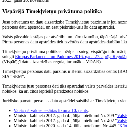
2025. gada 20. novembris
Vispārējā Tīmekļvietņu privātuma politika
Jūsu privātums un datu aizsardzība Tīmekļvietņu pārzinim ir ļoti nozīmī
personas datu apstrādei, un esat piekritis(-usi) šo datu apstrādei.
Valsts pārvalde iestājas par atvērtību un pārredzamību, tāpēc šajā priv
Pirms personas datu apstrādes tiek izvērtēts datu apstrādes darbību l
Tīmekļvietņu privātuma politikas mērķis ir sniegt vispārīgu informāci
sniegti
Eiropas Parlamenta un Padomes 2016. gada 27. aprīļa Regulā
(Vispārīgā datu aizsardzības regula, turpmāk – VDAR).
Tīmekļvietņu personas datu pārzinis ir Bērnu aizsardzības centrs (BAC
SIA “SEM”.
Tīmekļvietnē jūsu personas dati tiks apstrādāti valsts pārvaldes iestāž
nolūkos, kā arī citos iepriekš paredzētos nolūkos.
Juridisko pamatu personas datu apstrādei saistībā ar Tīmekļvietņu vie
Valsts pārvaldes iekārtas likuma 10. pants
;
Ministru kabineta 2017. gada 4. jūlija noteikumi Nr. 399 “
Valst
Ministru kabineta 2017. gada 4. jūlija noteikumi Nr. 402 “
Valst
Ministru kabineta 2020. gada 14. jūlija noteikumi Nr. 445 “
Kārt