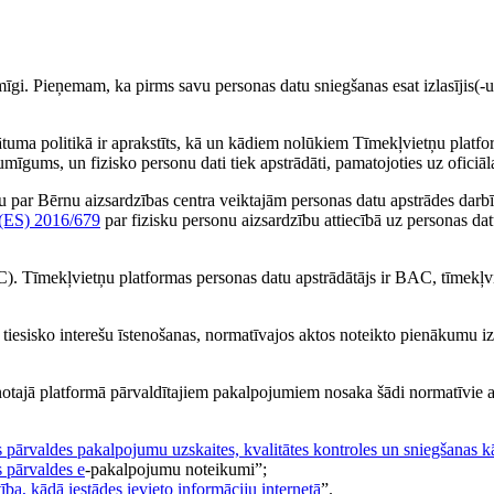
gi. Pieņemam, ka pirms savu personas datu sniegšanas esat izlasījis(-usi
ātuma politikā ir aprakstīts, kā un kādiem nolūkiem Tīmekļvietņu platform
ikumīgums, un fizisko personu dati tiek apstrādāti, pamatojoties uz ofi
ju par Bērnu aizsardzības centra veiktajām personas datu apstrādes darb
 (ES) 2016/679
par fizisku personu aizsardzību attiecībā uz personas dat
). Tīmekļvietņu platformas personas datu apstrādātājs ir BAC, tīmekļvi
u tiesisko interešu īstenošanas, normatīvajos aktos noteikto pienākumu i
notajā platformā pārvaldītajiem pakalpojumiem nosaka šādi normatīvie a
s pārvaldes pakalpojumu uzskaites, kvalitātes kontroles un sniegšanas k
s pārvaldes e
-pakalpojumu noteikumi”;
ība, kādā iestādes ievieto informāciju internetā
”.